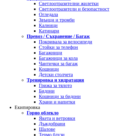
Светлоотразителни жилетки
Светлоотразители и безопастност
Огледала
Звънци и тромби
Калници
Катинари
Превоз / Съхранение / Багаж
Покривала за велосипеди
Стойки за телефон
Багажници
Багажници за кола
Чантички за багаж
Кошници
Детски столчета
Тренировка и хидратация
Грижа за тялото
Бидони
Кошници за бидони
Храни и напитки
Екипировка
Горно облекло
Якета и ветровки
Дъждобрани
Шалове
Термо блузи