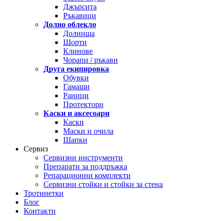
Джърсита
Ръкавици
Долно облекло
Долнища
Шорти
Клинове
Чорапи / ръкави
Друга екипировка
Обувки
Гамаши
Раници
Протектори
Каски и аксесоари
Каски
Маски и очила
Шапки
Сервиз
Сервизни инструменти
Препарати за поддръжка
Репарационни комплекти
Сервизни стойки и стойки за стена
Тротинетки
Блог
Контакти