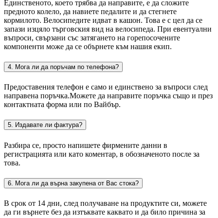
Единственото, което трябва да направите, е да сложите
предното колело, да навиете педалите и да стегнете
кормилото. Велосипедите идват в кашон. Това е с цел да се
запази изцяло търговския вид на велосипеда. При евентуални
въпроси, свързани със затягането на горепосочените
компоненти може да се обърнете към нашия екип.
4. Мога ли да поръчам по телефона?
Предоставения телефон е само и единствено за въпроси след
направена поръчка.Можете да направите поръчка също и през
контактната форма или по Вайбър.
5. Издавате ли фактура?
Разбира се, просто напишете фирмените данни в
регистрацията или като коментар, в обозначеното после за
това.
6. Мога ли да върна закупена от Вас стока?
В срок от 14 дни, след получаване на продуктите си, можете
да ги върнете без да изтъквате каквато и да било причина за