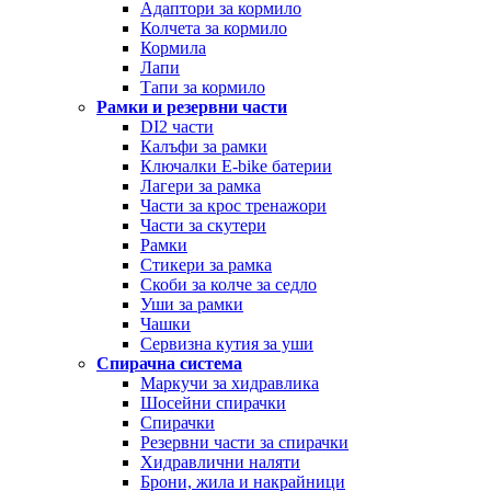
Адаптори за кормило
Колчета за кормило
Кормила
Лапи
Тапи за кормило
Рамки и резервни части
DI2 части
Калъфи за рамки
Ключалки Е-bike батерии
Лагери за рамка
Части за крос тренажори
Части за скутери
Рамки
Стикери за рамка
Скоби за колче за седло
Уши за рамки
Чашки
Сервизна кутия за уши
Спирачна система
Маркучи за хидравлика
Шосейни спирачки
Спирачки
Резервни части за спирачки
Хидравлични наляти
Брони, жила и накрайници