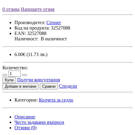
0 отзива
Напишете отзив
Производител:
Crosser
Код на продукта:
32527088
EAN:
32527088
Наличност:
В наличност
6.00€
(11.73 лв.)
Количество:
Получи консултация
Купи
Сподели
Добави в желани
Сравни
Категории:
Колчета за седло
Описание
Често задавани въпроси
Отзиви (0)