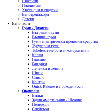
Шосейни
Планински
Хибридни и градски
Велотренажори
Детски
Велочасти
Гуми / Джанти
Вътрешни гуми
Външни гуми
Гуми електрически превозни средства
Тубуларни гуми
Tubeless течности и консумативи
Капли
Главини
Бандажи
Лепенки и лепила
Шини
Спици
Контри
Quick Release и проходни оси
Окачване
Вилки
Задни амортисьори / Шокове
Пеперуди
Спейсъри