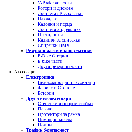
V-Brake челюсти
Ротори и дискове
Лостчета / Ръкохватки
Накладки
Калодки и перца
Лостчета хидравлика
Преходници
Калипри за спирачка
Спирачки BMX
Резервни части и консумативи
E-Bike батерии
E-bike части
Други резервни части
Аксесоари
Електроника
Велокомпютри и часовници
Фарове и Стопове
Батерии
Други велоаксесоари
Степенки и опорни стойки
Пегове
Протектори за рамка
Помощни колела
Помпи
Трафик безопасност