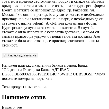
това, но в идеално състояние на продукт и опаковка. Всички
връщания на стоки и замени се извършват с куриерска фирма
Еконт. Пратките се изпращат до адрес: гр. Раковски, ул.
Москва 48 с опция преглед. В случаите, когато е необходимо
приспадане или възстановяване на пари, е необходимо да се
свържете с нас на velom@abv.bg. или контактната форма.
Куриерските услуги са за сметка на клиента. В случай, че
стоката е била изпратена с безплатна доставка, Вело-М си
запазва правото да удържи от цената поетата доставка.Ако
стоката е била използвана, се приспада експлотационната
стойност.
7. Как мога да платя?
Наложен платеж, с карта или банков превод: Банка:
"Обединена Българска Банка АД" IBAN:
BG88UBBS80021065195250 BIC / SWIFT: UBBSBGSF *Моля,
посочете номера на поръчката.
Този продукт няма отзиви.
Напишете отзив
Вашето име