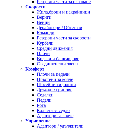
Резервни части за окачване
Скорости
Жила,брони и накрайници
Вериги
Венци
Дерайльори / Обтегачи
Команди
Резервни части за скорости
Курбели
Средни движения
Плочи
Водачи и башгардове
Съединителни звена
Комфорт
Плочи за педали
Пръстени за колче
Шосейни гидолини
Дръжки / грипове
Седалки
Педали
Рога
Колчета за седло
Адаптори за колче
Управление
Адаптори / удължители