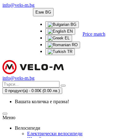
info@velo-m.bg
Език
BG
BG
EN
Price match
EL
RO
TR
info@velo-m.bg
0 продукт(а) - 0.00€
(0.00 лв.)
Вашата количка е празна!
Меню
Велосипеди
Електрически велосипеди