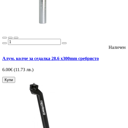
Наличен
Алум. колче за седалка 28.6 x300mm сребристо
6.00€
(11.73 лв.)
Купи