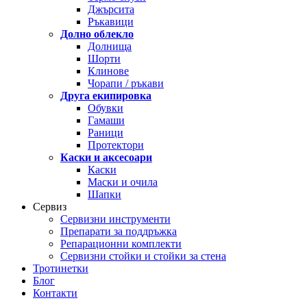
Джърсита
Ръкавици
Долно облекло
Долнища
Шорти
Клинове
Чорапи / ръкави
Друга екипировка
Обувки
Гамаши
Раници
Протектори
Каски и аксесоари
Каски
Маски и очила
Шапки
Сервиз
Сервизни инструменти
Препарати за поддръжка
Репарационни комплекти
Сервизни стойки и стойки за стена
Тротинетки
Блог
Контакти