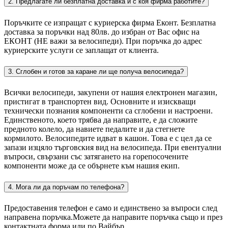
2. Предлагате ли безплатна доставка и с коя фирма работите?
Поръчките се изпращат с куриерска фирма Еконт. Безплатна
доставка за поръчки над 80лв. до избран от Вас офис на
ЕКОНТ (НЕ важи за велосипеди). При поръчка до адрес
куриерските услуги се заплащат от клиента.
3. Сглобен и готов за каране ли ще получа велосипеда?
Всички велосипеди, закупени от нашия електронен магазин,
пристигат в транспортен вид. Основните и изискващи
технически познания компоненти са сглобени и настроени.
Единственото, което трябва да направите, е да сложите
предното колело, да навиете педалите и да стегнете
кормилото. Велосипедите идват в кашон. Това е с цел да се
запази изцяло търговския вид на велосипеда. При евентуални
въпроси, свързани със затягането на горепосочените
компоненти може да се обърнете към нашия екип.
4. Мога ли да поръчам по телефона?
Предоставения телефон е само и единствено за въпроси след
направена поръчка.Можете да направите поръчка също и през
контактната форма или по Вайбър.