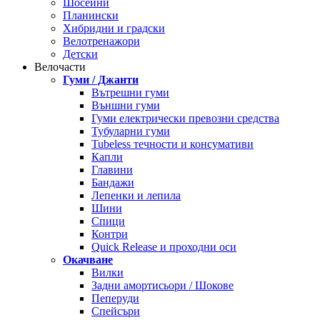
Шосейни
Планински
Хибридни и градски
Велотренажори
Детски
Велочасти
Гуми / Джанти
Вътрешни гуми
Външни гуми
Гуми електрически превозни средства
Тубуларни гуми
Tubeless течности и консумативи
Капли
Главини
Бандажи
Лепенки и лепила
Шини
Спици
Контри
Quick Release и проходни оси
Окачване
Вилки
Задни амортисьори / Шокове
Пеперуди
Спейсъри