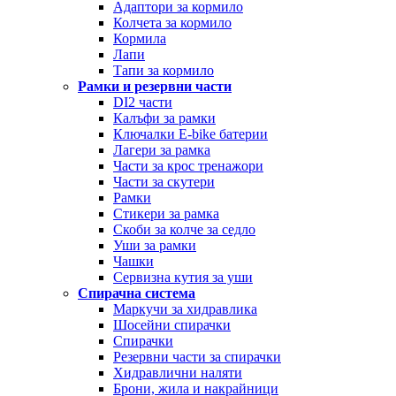
Адаптори за кормило
Колчета за кормило
Кормила
Лапи
Тапи за кормило
Рамки и резервни части
DI2 части
Калъфи за рамки
Ключалки Е-bike батерии
Лагери за рамка
Части за крос тренажори
Части за скутери
Рамки
Стикери за рамка
Скоби за колче за седло
Уши за рамки
Чашки
Сервизна кутия за уши
Спирачна система
Маркучи за хидравлика
Шосейни спирачки
Спирачки
Резервни части за спирачки
Хидравлични наляти
Брони, жила и накрайници