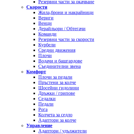
Резервни части за окачване
Скорости
Жила,брони и накрайници
Вериги
Венци
Дерайльори / Обтегачи
Команди
Резервни части за скорости
Курбели
Средни движения
Плочи
Водачи и башгардове
Съединителни звена
Комфорт
Плочи за педали
Пръстени за колче
Шосейни гидолини
Дръжки / грипове
Седалки
Педали
Рога
Колчета за седло
Адаптори за колче
Управление
Адаптори / удължители