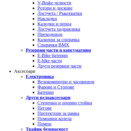
V-Brake челюсти
Ротори и дискове
Лостчета / Ръкохватки
Накладки
Калодки и перца
Лостчета хидравлика
Преходници
Калипри за спирачка
Спирачки BMX
Резервни части и консумативи
E-Bike батерии
E-bike части
Други резервни части
Аксесоари
Електроника
Велокомпютри и часовници
Фарове и Стопове
Батерии
Други велоаксесоари
Степенки и опорни стойки
Пегове
Протектори за рамка
Помощни колела
Помпи
Трафик безопасност