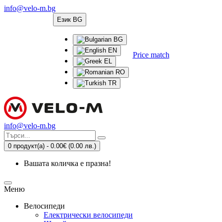
info@velo-m.bg
Език
BG
BG
EN
Price match
EL
RO
TR
info@velo-m.bg
0 продукт(а) - 0.00€
(0.00 лв.)
Вашата количка е празна!
Меню
Велосипеди
Електрически велосипеди