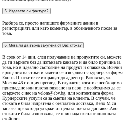
5. Издавате ли фактура?
Разбира се, просто напишете фирмените данни в
регистрацията или като коментар, в обозначеното после за
това.
6. Мога ли да върна закупена от Вас стока?
В срок от 14 дни, след получаване на продуктите си, можете
да ги върнете без да изтъквате каквато и да било причина за
това, но в идеално състояние на продукт и опаковка. Всички
връщания на стоки и замени се извършват с куриерска фирма
Еконт. Пратките се изпращат до адрес: гр. Раковски, ул.
Москва 48 с опция преглед. В случаите, когато е необходимо
приспадане или възстановяване на пари, е необходимо да се
свържете с нас на velom@abv.bg. или контактната форма.
Куриерските услуги са за сметка на клиента. В случай, че
стоката е била изпратена с безплатна доставка, Вело-М си
запазва правото да удържи от цената поетата доставка.Ако
стоката е била използвана, се приспада експлотационната
стойност.