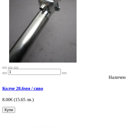
Наличен
Колче 28.6мм / сиво
8.00€
(15.65 лв.)
Купи