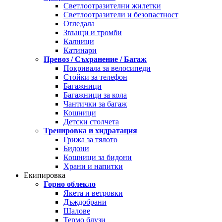
Светлоотразителни жилетки
Светлоотразители и безопастност
Огледала
Звънци и тромби
Калници
Катинари
Превоз / Съхранение / Багаж
Покривала за велосипеди
Стойки за телефон
Багажници
Багажници за кола
Чантички за багаж
Кошници
Детски столчета
Тренировка и хидратация
Грижа за тялото
Бидони
Кошници за бидони
Храни и напитки
Екипировка
Горно облекло
Якета и ветровки
Дъждобрани
Шалове
Термо блузи