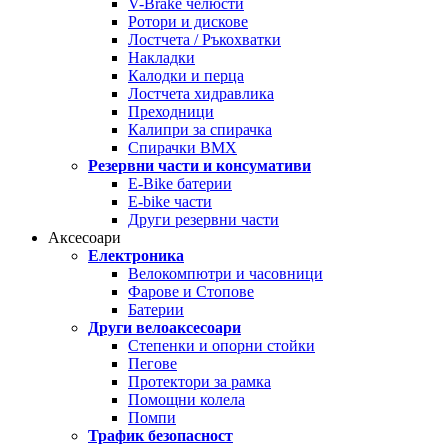
V-Brake челюсти
Ротори и дискове
Лостчета / Ръкохватки
Накладки
Калодки и перца
Лостчета хидравлика
Преходници
Калипри за спирачка
Спирачки BMX
Резервни части и консумативи
E-Bike батерии
E-bike части
Други резервни части
Аксесоари
Електроника
Велокомпютри и часовници
Фарове и Стопове
Батерии
Други велоаксесоари
Степенки и опорни стойки
Пегове
Протектори за рамка
Помощни колела
Помпи
Трафик безопасност