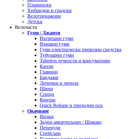
Планински
Хибридни и градски
Велотренажори
Детски
Велочасти
Гуми / Джанти
Вътрешни гуми
Външни гуми
Гуми електрически превозни средства
Тубуларни гуми
Tubeless течности и консумативи
Капли
Главини
Бандажи
Лепенки и лепила
Шини
Спици
Контри
Quick Release и проходни оси
Окачване
Вилки
Задни амортисьори / Шокове
Пеперуди
Спейсъри
Резервни части за окачване