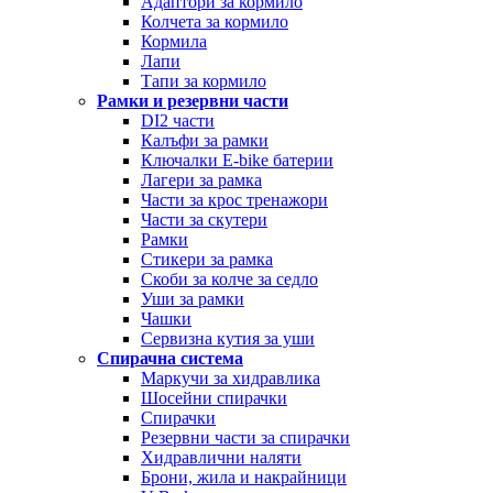
Адаптори за кормило
Колчета за кормило
Кормила
Лапи
Тапи за кормило
Рамки и резервни части
DI2 части
Калъфи за рамки
Ключалки Е-bike батерии
Лагери за рамка
Части за крос тренажори
Части за скутери
Рамки
Стикери за рамка
Скоби за колче за седло
Уши за рамки
Чашки
Сервизна кутия за уши
Спирачна система
Маркучи за хидравлика
Шосейни спирачки
Спирачки
Резервни части за спирачки
Хидравлични наляти
Брони, жила и накрайници