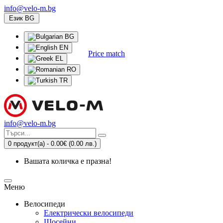
info@velo-m.bg
Език
BG
BG
EN
Price match
EL
RO
TR
info@velo-m.bg
0 продукт(а) - 0.00€
(0.00 лв.)
Вашата количка е празна!
Меню
Велосипеди
Електрически велосипеди
Шосейни