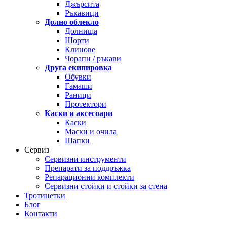
Джърсита
Ръкавици
Долно облекло
Долнища
Шорти
Клинове
Чорапи / ръкави
Друга екипировка
Обувки
Гамаши
Раници
Протектори
Каски и аксесоари
Каски
Маски и очила
Шапки
Сервиз
Сервизни инструменти
Препарати за поддръжка
Репарационни комплекти
Сервизни стойки и стойки за стена
Тротинетки
Блог
Контакти