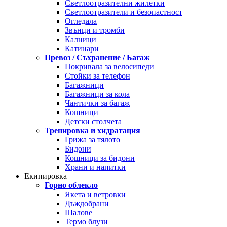
Светлоотразителни жилетки
Светлоотразители и безопастност
Огледала
Звънци и тромби
Калници
Катинари
Превоз / Съхранение / Багаж
Покривала за велосипеди
Стойки за телефон
Багажници
Багажници за кола
Чантички за багаж
Кошници
Детски столчета
Тренировка и хидратация
Грижа за тялото
Бидони
Кошници за бидони
Храни и напитки
Екипировка
Горно облекло
Якета и ветровки
Дъждобрани
Шалове
Термо блузи