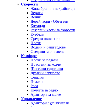
Скорости
Жила,брони и накрайници
Вериги
Венци
Дерайльори / Обтегачи
Команди
Резервни части за скорости
Курбели
Средни движения
Плочи
Водачи и башгардове
Съединителни звена
Комфорт
Плочи за педали
Пръстени за колче
Шосейни гидолини
Дръжки / грипове
Седалки
Педали
Рога
Колчета за седло
Адаптори за колче
Управление
Адаптори / удължители