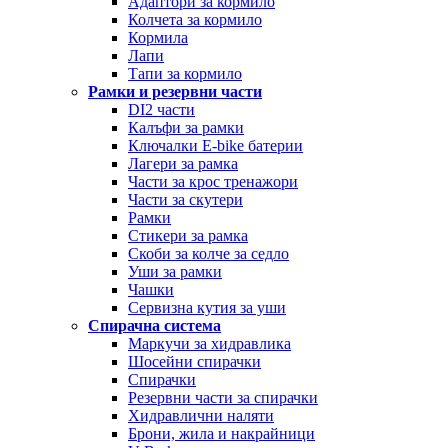
Адаптори за кормило
Колчета за кормило
Кормила
Лапи
Тапи за кормило
Рамки и резервни части
DI2 части
Калъфи за рамки
Ключалки Е-bike батерии
Лагери за рамка
Части за крос тренажори
Части за скутери
Рамки
Стикери за рамка
Скоби за колче за седло
Уши за рамки
Чашки
Сервизна кутия за уши
Спирачна система
Маркучи за хидравлика
Шосейни спирачки
Спирачки
Резервни части за спирачки
Хидравлични наляти
Брони, жила и накрайници