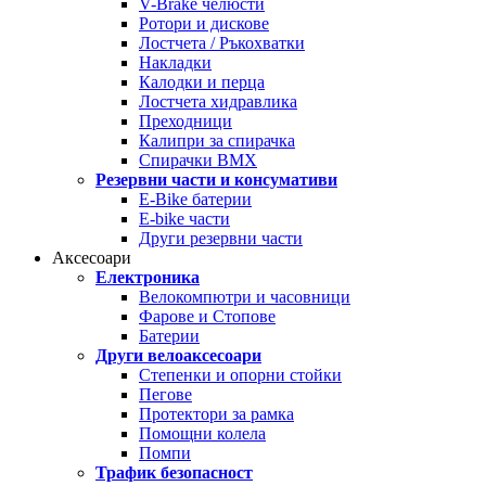
V-Brake челюсти
Ротори и дискове
Лостчета / Ръкохватки
Накладки
Калодки и перца
Лостчета хидравлика
Преходници
Калипри за спирачка
Спирачки BMX
Резервни части и консумативи
E-Bike батерии
E-bike части
Други резервни части
Аксесоари
Електроника
Велокомпютри и часовници
Фарове и Стопове
Батерии
Други велоаксесоари
Степенки и опорни стойки
Пегове
Протектори за рамка
Помощни колела
Помпи
Трафик безопасност