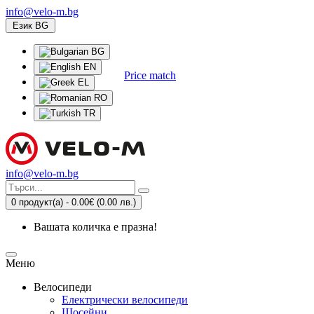
info@velo-m.bg
Език
BG
BG
EN
Price match
EL
RO
TR
info@velo-m.bg
0 продукт(а) - 0.00€
(0.00 лв.)
Вашата количка е празна!
Меню
Велосипеди
Електрически велосипеди
Шосейни