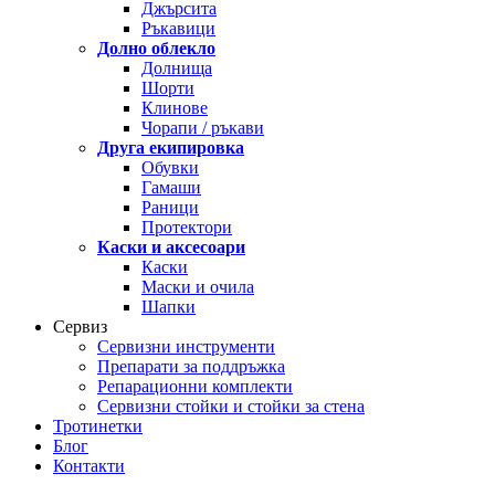
Джърсита
Ръкавици
Долно облекло
Долнища
Шорти
Клинове
Чорапи / ръкави
Друга екипировка
Обувки
Гамаши
Раници
Протектори
Каски и аксесоари
Каски
Маски и очила
Шапки
Сервиз
Сервизни инструменти
Препарати за поддръжка
Репарационни комплекти
Сервизни стойки и стойки за стена
Тротинетки
Блог
Контакти