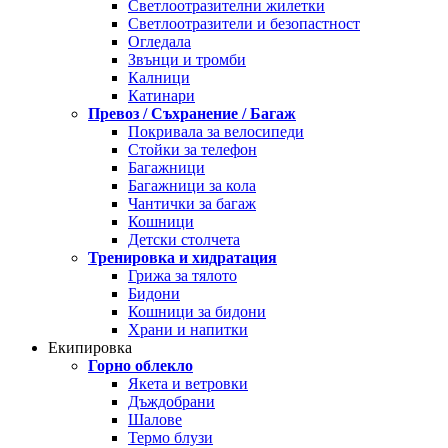
Светлоотразителни жилетки
Светлоотразители и безопастност
Огледала
Звънци и тромби
Калници
Катинари
Превоз / Съхранение / Багаж
Покривала за велосипеди
Стойки за телефон
Багажници
Багажници за кола
Чантички за багаж
Кошници
Детски столчета
Тренировка и хидратация
Грижа за тялото
Бидони
Кошници за бидони
Храни и напитки
Екипировка
Горно облекло
Якета и ветровки
Дъждобрани
Шалове
Термо блузи