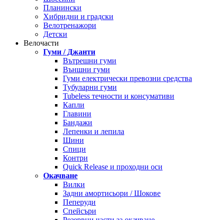
Планински
Хибридни и градски
Велотренажори
Детски
Велочасти
Гуми / Джанти
Вътрешни гуми
Външни гуми
Гуми електрически превозни средства
Тубуларни гуми
Tubeless течности и консумативи
Капли
Главини
Бандажи
Лепенки и лепила
Шини
Спици
Контри
Quick Release и проходни оси
Окачване
Вилки
Задни амортисьори / Шокове
Пеперуди
Спейсъри
Резервни части за окачване