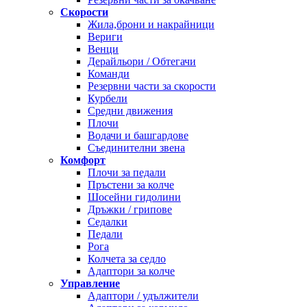
Скорости
Жила,брони и накрайници
Вериги
Венци
Дерайльори / Обтегачи
Команди
Резервни части за скорости
Курбели
Средни движения
Плочи
Водачи и башгардове
Съединителни звена
Комфорт
Плочи за педали
Пръстени за колче
Шосейни гидолини
Дръжки / грипове
Седалки
Педали
Рога
Колчета за седло
Адаптори за колче
Управление
Адаптори / удължители