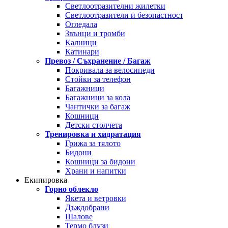
Светлоотразителни жилетки
Светлоотразители и безопастност
Огледала
Звънци и тромби
Калници
Катинари
Превоз / Съхранение / Багаж
Покривала за велосипеди
Стойки за телефон
Багажници
Багажници за кола
Чантички за багаж
Кошници
Детски столчета
Тренировка и хидратация
Грижа за тялото
Бидони
Кошници за бидони
Храни и напитки
Екипировка
Горно облекло
Якета и ветровки
Дъждобрани
Шалове
Термо блузи