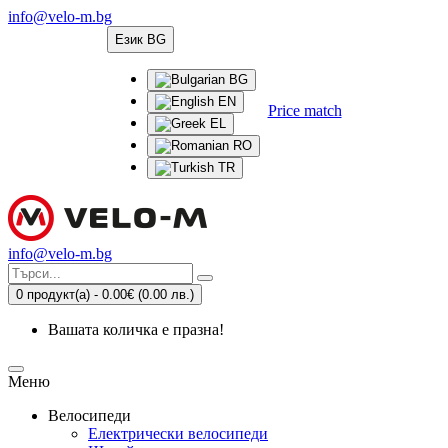
info@velo-m.bg
Език
BG
BG
EN
Price match
EL
RO
TR
info@velo-m.bg
0 продукт(а) - 0.00€
(0.00 лв.)
Вашата количка е празна!
Меню
Велосипеди
Електрически велосипеди