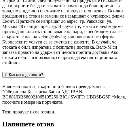
В срок от 14 дни, след получаване на продуктите си, можете
да ги върнете без да изтъквате каквато и да било причина за
това, но в идеално състояние на продукт и опаковка. Всички
връщания на стоки и замени се извършват с куриерска фирма
Еконт. Пратките се изпращат до адрес: гр. Раковски, ул.
Москва 48 с опция преглед. В случаите, когато е необходимо
приспадане или възстановяване на пари, е необходимо да се
свържете с нас на velom@abv.bg. или контактната форма.
Куриерските услуги са за сметка на клиента. В случай, че
стоката е била изпратена с безплатна доставка, Вело-М си
запазва правото да удържи от цената поетата доставка.Ако
стоката е била използвана, се приспада експлотационната
стойност.
7. Как мога да платя?
Наложен платеж, с карта или банков превод: Банка:
"Обединена Българска Банка АД" IBAN:
BG88UBBS80021065195250 BIC / SWIFT: UBBSBGSF *Моля,
посочете номера на поръчката.
Този продукт няма отзиви.
Напишете отзив