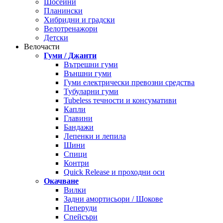
Шосейни
Планински
Хибридни и градски
Велотренажори
Детски
Велочасти
Гуми / Джанти
Вътрешни гуми
Външни гуми
Гуми електрически превозни средства
Тубуларни гуми
Tubeless течности и консумативи
Капли
Главини
Бандажи
Лепенки и лепила
Шини
Спици
Контри
Quick Release и проходни оси
Окачване
Вилки
Задни амортисьори / Шокове
Пеперуди
Спейсъри