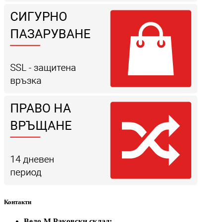
Контакти
Вело-М Раковски склад: