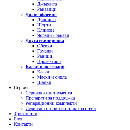
Джърсита
Ръкавици
Долно облекло
Долнища
Шорти
Клинове
Чорапи / ръкави
Друга екипировка
Обувки
Гамаши
Раници
Протектори
Каски и аксесоари
Каски
Маски и очила
Шапки
Сервиз
Сервизни инструменти
Препарати за поддръжка
Репарационни комплекти
Сервизни стойки и стойки за стена
Тротинетки
Блог
Контакти