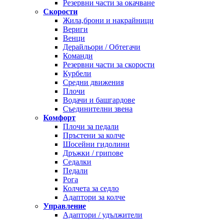
Резервни части за окачване
Скорости
Жила,брони и накрайници
Вериги
Венци
Дерайльори / Обтегачи
Команди
Резервни части за скорости
Курбели
Средни движения
Плочи
Водачи и башгардове
Съединителни звена
Комфорт
Плочи за педали
Пръстени за колче
Шосейни гидолини
Дръжки / грипове
Седалки
Педали
Рога
Колчета за седло
Адаптори за колче
Управление
Адаптори / удължители