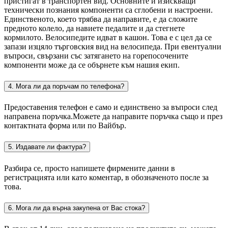
пристигат в транспортен вид. Основните и изискващи
технически познания компоненти са сглобени и настроени.
Единственото, което трябва да направите, е да сложите
предното колело, да навиете педалите и да стегнете
кормилото. Велосипедите идват в кашон. Това е с цел да се
запази изцяло търговския вид на велосипеда. При евентуални
въпроси, свързани със затягането на горепосочените
компоненти може да се обърнете към нашия екип.
4. Мога ли да поръчам по телефона?
Предоставения телефон е само и единствено за въпроси след
направена поръчка.Можете да направите поръчка също и през
контактната форма или по Вайбър.
5. Издавате ли фактура?
Разбира се, просто напишете фирмените данни в
регистрацията или като коментар, в обозначеното после за
това.
6. Мога ли да върна закупена от Вас стока?