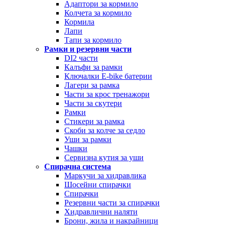
Адаптори за кормило
Колчета за кормило
Кормила
Лапи
Тапи за кормило
Рамки и резервни части
DI2 части
Калъфи за рамки
Ключалки Е-bike батерии
Лагери за рамка
Части за крос тренажори
Части за скутери
Рамки
Стикери за рамка
Скоби за колче за седло
Уши за рамки
Чашки
Сервизна кутия за уши
Спирачна система
Маркучи за хидравлика
Шосейни спирачки
Спирачки
Резервни части за спирачки
Хидравлични наляти
Брони, жила и накрайници