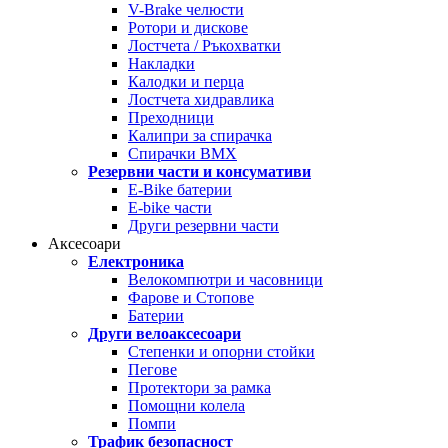
V-Brake челюсти
Ротори и дискове
Лостчета / Ръкохватки
Накладки
Калодки и перца
Лостчета хидравлика
Преходници
Калипри за спирачка
Спирачки BMX
Резервни части и консумативи
E-Bike батерии
E-bike части
Други резервни части
Аксесоари
Електроника
Велокомпютри и часовници
Фарове и Стопове
Батерии
Други велоаксесоари
Степенки и опорни стойки
Пегове
Протектори за рамка
Помощни колела
Помпи
Трафик безопасност