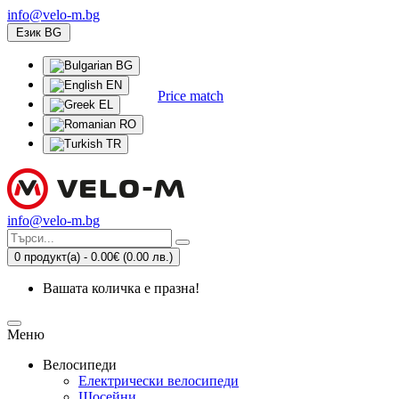
info@velo-m.bg
Език
BG
BG
EN
Price match
EL
RO
TR
info@velo-m.bg
0 продукт(а) - 0.00€
(0.00 лв.)
Вашата количка е празна!
Меню
Велосипеди
Електрически велосипеди
Шосейни