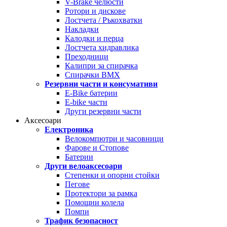
V-Brake челюсти
Ротори и дискове
Лостчета / Ръкохватки
Накладки
Калодки и перца
Лостчета хидравлика
Преходници
Калипри за спирачка
Спирачки BMX
Резервни части и консумативи
E-Bike батерии
E-bike части
Други резервни части
Аксесоари
Електроника
Велокомпютри и часовници
Фарове и Стопове
Батерии
Други велоаксесоари
Степенки и опорни стойки
Пегове
Протектори за рамка
Помощни колела
Помпи
Трафик безопасност