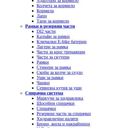
Адаптори за кормило
Колчета за кормило
Кормила
Лапи
Тапи за кормило
Рамки и резервни части
DI2 части
Калъфи за рамки
Ключалки Е-bike батерии
Лагери за рамка
Части за крос тренажори
Части за скутери
Рамки
Стикери за рамка
Скоби за колче за седло
Уши за рамки
Чашки
Сервизна кутия за уши
Спирачна система
Маркучи за хидравлика
Шосейни спирачки
Спирачки
Резервни части за спирачки
Хидравлични наляти
Брони, жила и накрайници