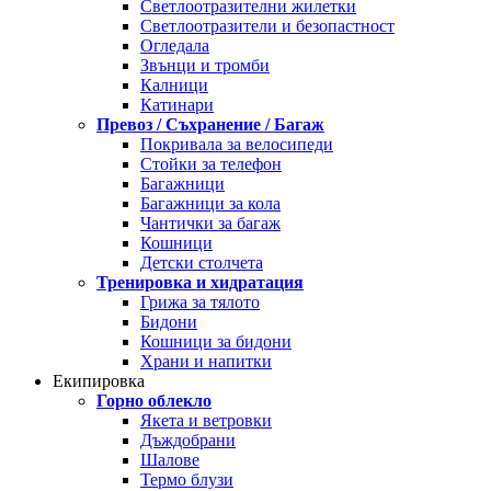
Светлоотразителни жилетки
Светлоотразители и безопастност
Огледала
Звънци и тромби
Калници
Катинари
Превоз / Съхранение / Багаж
Покривала за велосипеди
Стойки за телефон
Багажници
Багажници за кола
Чантички за багаж
Кошници
Детски столчета
Тренировка и хидратация
Грижа за тялото
Бидони
Кошници за бидони
Храни и напитки
Екипировка
Горно облекло
Якета и ветровки
Дъждобрани
Шалове
Термо блузи