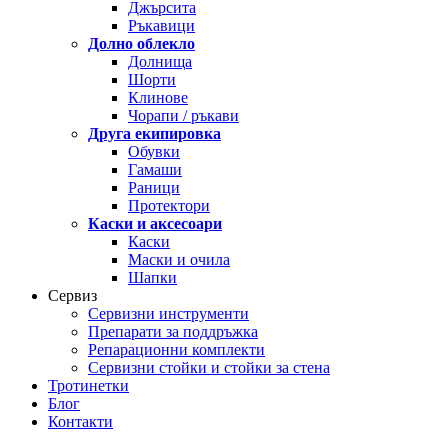
Джърсита
Ръкавици
Долно облекло
Долнища
Шорти
Клинове
Чорапи / ръкави
Друга екипировка
Обувки
Гамаши
Раници
Протектори
Каски и аксесоари
Каски
Маски и очила
Шапки
Сервиз
Сервизни инструменти
Препарати за поддръжка
Репарационни комплекти
Сервизни стойки и стойки за стена
Тротинетки
Блог
Контакти