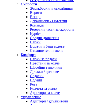
Скорости
Жила,брони и накрайници
Вериги
Венци
Дерайльори / Обтегачи
Команди
Резервни части за скорости
Курбели
Средни движения
Плочи
Водачи и башгардове
Съединителни звена
Комфорт
Плочи за педали
Пръстени за колче
Шосейни гидолини
Дръжки / грипове
Седалки
Педали
Рога
Колчета за седло
Адаптори за колче
Управление
Адаптори / удължители