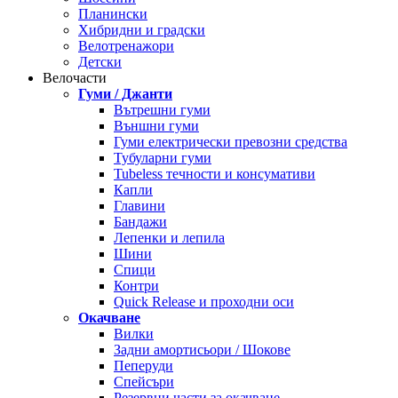
Планински
Хибридни и градски
Велотренажори
Детски
Велочасти
Гуми / Джанти
Вътрешни гуми
Външни гуми
Гуми електрически превозни средства
Тубуларни гуми
Tubeless течности и консумативи
Капли
Главини
Бандажи
Лепенки и лепила
Шини
Спици
Контри
Quick Release и проходни оси
Окачване
Вилки
Задни амортисьори / Шокове
Пеперуди
Спейсъри
Резервни части за окачване