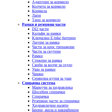
Адаптори за кормило
Колчета за кормило
Кормила
Лапи
Тапи за кормило
Рамки и резервни части
DI2 части
Калъфи за рамки
Ключалки Е-bike батерии
Лагери за рамка
Части за крос тренажори
Части за скутери
Рамки
Стикери за рамка
Скоби за колче за седло
Уши за рамки
Чашки
Сервизна кутия за уши
Спирачна система
Маркучи за хидравлика
Шосейни спирачки
Спирачки
Резервни части за спирачки
Хидравлични наляти
Брони, жила и накрайници