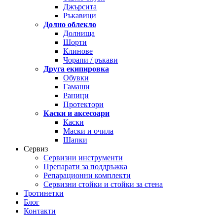
Джърсита
Ръкавици
Долно облекло
Долнища
Шорти
Клинове
Чорапи / ръкави
Друга екипировка
Обувки
Гамаши
Раници
Протектори
Каски и аксесоари
Каски
Маски и очила
Шапки
Сервиз
Сервизни инструменти
Препарати за поддръжка
Репарационни комплекти
Сервизни стойки и стойки за стена
Тротинетки
Блог
Контакти