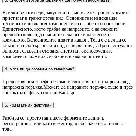
3. Сглобен и готов за каране ли ще получа велосипеда?
Всички велосипеди, закупени от нашия електронен магазин,
пристигат в транспортен вид. Основните и изискващи
технически познания компоненти са сглобени и настроени.
Единственото, което трябва да направите, е да сложите
предното колело, да навиете педалите и да стегнете
кормилото. Велосипедите идват в кашон. Това е с цел да се
запази изцяло търговския вид на велосипеда. При евентуални
въпроси, свързани със затягането на горепосочените
компоненти може да се обърнете към нашия екип.
4. Мога ли да поръчам по телефона?
Предоставения телефон е само и единствено за въпроси след
направена поръчка.Можете да направите поръчка също и през
контактната форма или по Вайбър.
5. Издавате ли фактура?
Разбира се, просто напишете фирмените данни в
регистрацията или като коментар, в обозначеното после за
това.