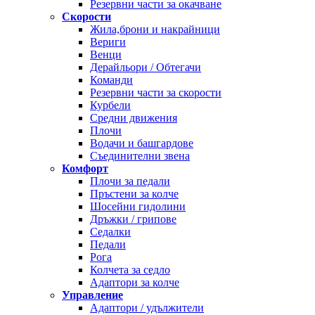
Резервни части за окачване
Скорости
Жила,брони и накрайници
Вериги
Венци
Дерайльори / Обтегачи
Команди
Резервни части за скорости
Курбели
Средни движения
Плочи
Водачи и башгардове
Съединителни звена
Комфорт
Плочи за педали
Пръстени за колче
Шосейни гидолини
Дръжки / грипове
Седалки
Педали
Рога
Колчета за седло
Адаптори за колче
Управление
Адаптори / удължители