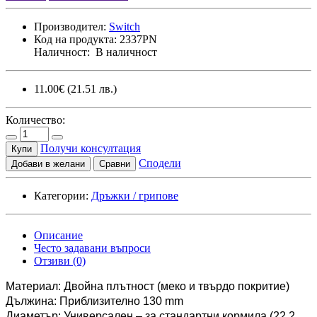
Производител:
Switch
Код на продукта:
2337PN
Наличност:
В наличност
11.00€
(21.51 лв.)
Количество:
Получи консултация
Купи
Сподели
Добави в желани
Сравни
Категории:
Дръжки / грипове
Описание
Често задавани въпроси
Отзиви (0)
Материал: Двойна плътност (меко и твърдо покритие)
Дължина: Приблизително 130 mm
Диаметър: Универсален – за стандартни кормила (22.2