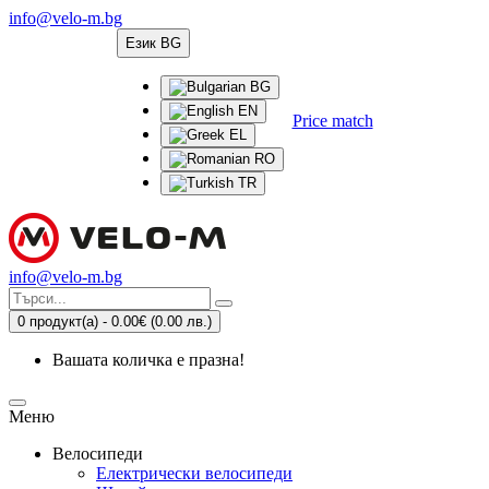
info@velo-m.bg
Език
BG
BG
EN
Price match
EL
RO
TR
info@velo-m.bg
0 продукт(а) - 0.00€
(0.00 лв.)
Вашата количка е празна!
Меню
Велосипеди
Електрически велосипеди