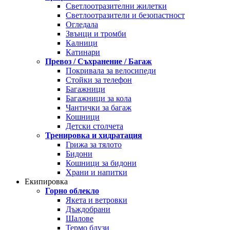
Светлоотразителни жилетки
Светлоотразители и безопастност
Огледала
Звънци и тромби
Калници
Катинари
Превоз / Съхранение / Багаж
Покривала за велосипеди
Стойки за телефон
Багажници
Багажници за кола
Чантички за багаж
Кошници
Детски столчета
Тренировка и хидратация
Грижа за тялото
Бидони
Кошници за бидони
Храни и напитки
Екипировка
Горно облекло
Якета и ветровки
Дъждобрани
Шалове
Термо блузи