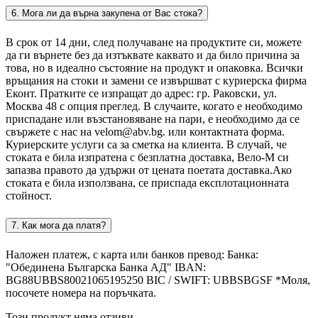
6. Мога ли да върна закупена от Вас стока?
В срок от 14 дни, след получаване на продуктите си, можете
да ги върнете без да изтъквате каквато и да било причина за
това, но в идеално състояние на продукт и опаковка. Всички
връщания на стоки и замени се извършват с куриерска фирма
Еконт. Пратките се изпращат до адрес: гр. Раковски, ул.
Москва 48 с опция преглед. В случаите, когато е необходимо
приспадане или възстановяване на пари, е необходимо да се
свържете с нас на velom@abv.bg. или контактната форма.
Куриерските услуги са за сметка на клиента. В случай, че
стоката е била изпратена с безплатна доставка, Вело-М си
запазва правото да удържи от цената поетата доставка.Ако
стоката е била използвана, се приспада експлотационната
стойност.
7. Как мога да платя?
Наложен платеж, с карта или банков превод: Банка:
"Обединена Българска Банка АД" IBAN:
BG88UBBS80021065195250 BIC / SWIFT: UBBSBGSF *Моля,
посочете номера на поръчката.
Този продукт няма отзиви.