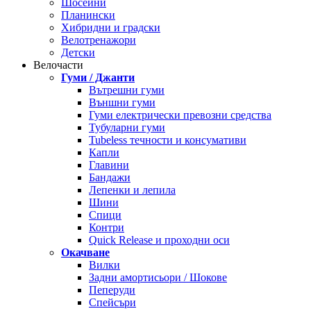
Шосейни
Планински
Хибридни и градски
Велотренажори
Детски
Велочасти
Гуми / Джанти
Вътрешни гуми
Външни гуми
Гуми електрически превозни средства
Тубуларни гуми
Tubeless течности и консумативи
Капли
Главини
Бандажи
Лепенки и лепила
Шини
Спици
Контри
Quick Release и проходни оси
Окачване
Вилки
Задни амортисьори / Шокове
Пеперуди
Спейсъри