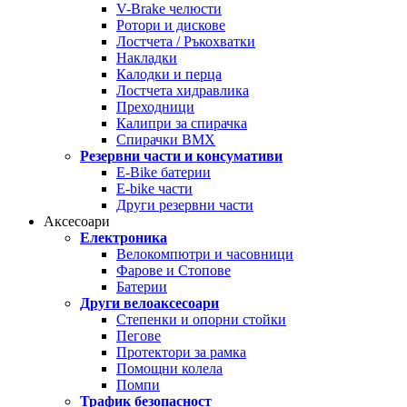
V-Brake челюсти
Ротори и дискове
Лостчета / Ръкохватки
Накладки
Калодки и перца
Лостчета хидравлика
Преходници
Калипри за спирачка
Спирачки BMX
Резервни части и консумативи
E-Bike батерии
E-bike части
Други резервни части
Аксесоари
Електроника
Велокомпютри и часовници
Фарове и Стопове
Батерии
Други велоаксесоари
Степенки и опорни стойки
Пегове
Протектори за рамка
Помощни колела
Помпи
Трафик безопасност