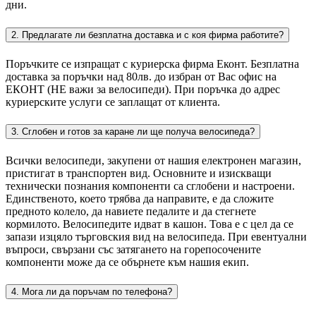
дни.
2. Предлагате ли безплатна доставка и с коя фирма работите?
Поръчките се изпращат с куриерска фирма Еконт. Безплатна
доставка за поръчки над 80лв. до избран от Вас офис на
ЕКОНТ (НЕ важи за велосипеди). При поръчка до адрес
куриерските услуги се заплащат от клиента.
3. Сглобен и готов за каране ли ще получа велосипеда?
Всички велосипеди, закупени от нашия електронен магазин,
пристигат в транспортен вид. Основните и изискващи
технически познания компоненти са сглобени и настроени.
Единственото, което трябва да направите, е да сложите
предното колело, да навиете педалите и да стегнете
кормилото. Велосипедите идват в кашон. Това е с цел да се
запази изцяло търговския вид на велосипеда. При евентуални
въпроси, свързани със затягането на горепосочените
компоненти може да се обърнете към нашия екип.
4. Мога ли да поръчам по телефона?