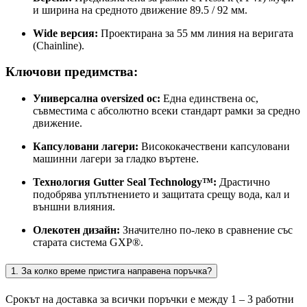
и ширина на средното движение 89.5 / 92 мм.
Wide версия:
Проектирана за 55 мм линия на веригата
(Chainline).
Ключови предимства:
Универсална oversized ос:
Една единствена ос,
съвместима с абсолютно всеки стандарт рамки за средно
движение.
Капсуловани лагери:
Висококачествени капсуловани
машинни лагери за гладко въртене.
Технология Gutter Seal Technology™:
Драстично
подобрява уплътнението и защитата срещу вода, кал и
външни влияния.
Олекотен дизайн:
Значително по-леко в сравнение със
старата система GXP®.
1. За колко време пристига направена поръчка?
Срокът на доставка за всички поръчки е между 1 – 3 работни