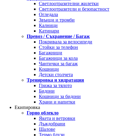
Светлоотразителни жилетки
Светлоотразители и безопастност
Огледала
Звънци и тромби
Калници
Катинари
Превоз / Съхранение / Багаж
Покривала за велосипеди
Стойки за телефон
Багажници
Багажници за кола
Чантички за багаж
Кошници
Детски столчета
Тренировка и хидратация
Грижа за тялото
Бидони
Кошници за бидони
Храни и напитки
Екипировка
Горно облекло
Якета и ветровки
Дъждобрани
Шалове
Термо блузи