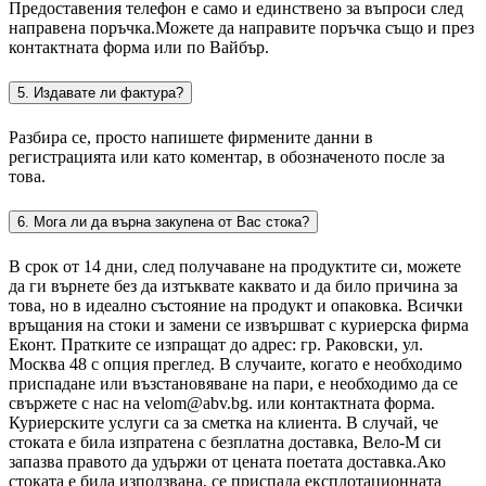
Предоставения телефон е само и единствено за въпроси след
направена поръчка.Можете да направите поръчка също и през
контактната форма или по Вайбър.
5. Издавате ли фактура?
Разбира се, просто напишете фирмените данни в
регистрацията или като коментар, в обозначеното после за
това.
6. Мога ли да върна закупена от Вас стока?
В срок от 14 дни, след получаване на продуктите си, можете
да ги върнете без да изтъквате каквато и да било причина за
това, но в идеално състояние на продукт и опаковка. Всички
връщания на стоки и замени се извършват с куриерска фирма
Еконт. Пратките се изпращат до адрес: гр. Раковски, ул.
Москва 48 с опция преглед. В случаите, когато е необходимо
приспадане или възстановяване на пари, е необходимо да се
свържете с нас на velom@abv.bg. или контактната форма.
Куриерските услуги са за сметка на клиента. В случай, че
стоката е била изпратена с безплатна доставка, Вело-М си
запазва правото да удържи от цената поетата доставка.Ако
стоката е била използвана, се приспада експлотационната