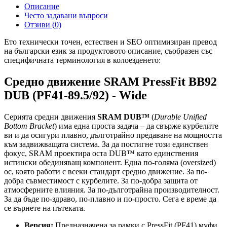
Описание
Често задавани въпроси
Отзиви (0)
Ето технически точен, естествен и SEO оптимизиран превод
на български език за продуктовото описание, съобразен със
специфичната терминология в колоезденето:
Средно движение SRAM PressFit BB92
DUB (PF41-89.5/92) - Wide
Серията средни движения
SRAM DUB™
(
Durable Unified
Bottom Bracket
) има една проста задача – да свърже курбелите
ви и да осигури плавно, дълготрайно предаване на мощността
към задвижващата система. За да постигне този единствен
фокус, SRAM проектира оста DUB™ като единствения
истински обединяващ компонент. Една по-голяма (oversized)
ос, която работи с всеки стандарт средно движение. За по-
добра съвместимост с курбелите. За по-добра защита от
атмосферните влияния. За по-дълготрайна производителност.
За да бъде по-здраво, по-плавно и по-просто. Сега е време да
се върнете на пътеката.
Версия:
Предназначена за рамки с PressFit (PF41) муфи