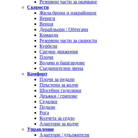
Резервни части за окачване
Скорости
Жила,брони и накрайници
Вериги
Венци
Дерайльори / Обтегачи
Команди
Резервни части за скорости
Курбели
Средни движения
Плочи
Водачи и башгардове
Съединителни звена
Комфорт
Плочи за педали
Пръстени за колче
Шосейни гидолини
Дръжки / грипове
Седалки
Педали
Рога
Колчета за седло
Адаптори за колче
Управление
Адаптори / удължители