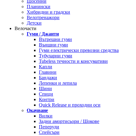
Шосейни
Планински
Хибридни и градски
Велотренажори
Детски
Велочасти
Гуми / Джанти
Вътрешни гуми
Външни гуми
Гуми електрически превозни средства
Тубуларни гуми
Tubeless течности и консумативи
Капли
Главини
Бандажи
Лепенки и лепила
Шини
Спици
Контри
Quick Release и проходни оси
Окачване
Вилки
Задни амортисьори / Шокове
Пеперуди
Спейсъри