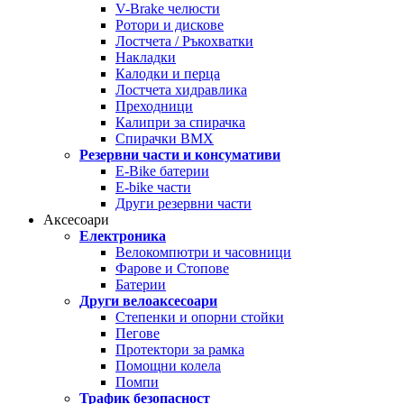
V-Brake челюсти
Ротори и дискове
Лостчета / Ръкохватки
Накладки
Калодки и перца
Лостчета хидравлика
Преходници
Калипри за спирачка
Спирачки BMX
Резервни части и консумативи
E-Bike батерии
E-bike части
Други резервни части
Аксесоари
Електроника
Велокомпютри и часовници
Фарове и Стопове
Батерии
Други велоаксесоари
Степенки и опорни стойки
Пегове
Протектори за рамка
Помощни колела
Помпи
Трафик безопасност