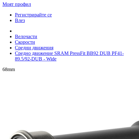
Моят профил
Регистрирайте се
Влез
Велочасти
Скорости
Средни движения
Средно движение SRAM PressFit BB92 DUB PF41-
89.5/92-DUB - Wide
68mm