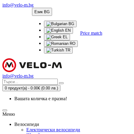
info@velo-m.bg
Език
BG
BG
EN
Price match
EL
RO
TR
info@velo-m.bg
0 продукт(а) - 0.00€
(0.00 лв.)
Вашата количка е празна!
Меню
Велосипеди
Електрически велосипеди