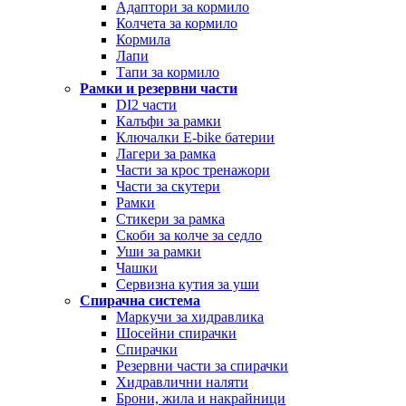
Адаптори за кормило
Колчета за кормило
Кормила
Лапи
Тапи за кормило
Рамки и резервни части
DI2 части
Калъфи за рамки
Ключалки Е-bike батерии
Лагери за рамка
Части за крос тренажори
Части за скутери
Рамки
Стикери за рамка
Скоби за колче за седло
Уши за рамки
Чашки
Сервизна кутия за уши
Спирачна система
Маркучи за хидравлика
Шосейни спирачки
Спирачки
Резервни части за спирачки
Хидравлични наляти
Брони, жила и накрайници