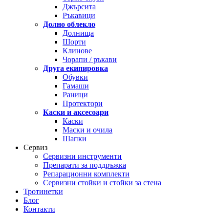
Джърсита
Ръкавици
Долно облекло
Долнища
Шорти
Клинове
Чорапи / ръкави
Друга екипировка
Обувки
Гамаши
Раници
Протектори
Каски и аксесоари
Каски
Маски и очила
Шапки
Сервиз
Сервизни инструменти
Препарати за поддръжка
Репарационни комплекти
Сервизни стойки и стойки за стена
Тротинетки
Блог
Контакти