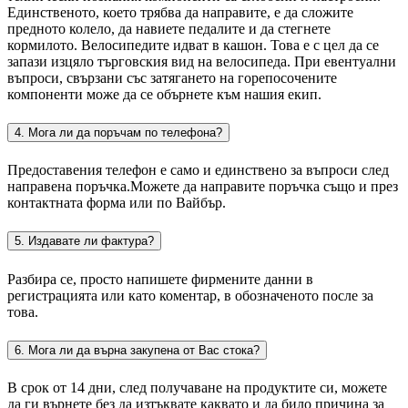
Единственото, което трябва да направите, е да сложите
предното колело, да навиете педалите и да стегнете
кормилото. Велосипедите идват в кашон. Това е с цел да се
запази изцяло търговския вид на велосипеда. При евентуални
въпроси, свързани със затягането на горепосочените
компоненти може да се обърнете към нашия екип.
4. Мога ли да поръчам по телефона?
Предоставения телефон е само и единствено за въпроси след
направена поръчка.Можете да направите поръчка също и през
контактната форма или по Вайбър.
5. Издавате ли фактура?
Разбира се, просто напишете фирмените данни в
регистрацията или като коментар, в обозначеното после за
това.
6. Мога ли да върна закупена от Вас стока?
В срок от 14 дни, след получаване на продуктите си, можете
да ги върнете без да изтъквате каквато и да било причина за