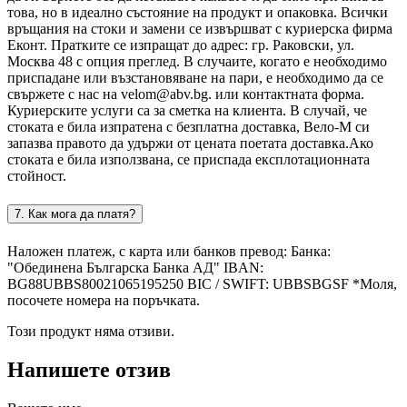
това, но в идеално състояние на продукт и опаковка. Всички
връщания на стоки и замени се извършват с куриерска фирма
Еконт. Пратките се изпращат до адрес: гр. Раковски, ул.
Москва 48 с опция преглед. В случаите, когато е необходимо
приспадане или възстановяване на пари, е необходимо да се
свържете с нас на velom@abv.bg. или контактната форма.
Куриерските услуги са за сметка на клиента. В случай, че
стоката е била изпратена с безплатна доставка, Вело-М си
запазва правото да удържи от цената поетата доставка.Ако
стоката е била използвана, се приспада експлотационната
стойност.
7. Как мога да платя?
Наложен платеж, с карта или банков превод: Банка:
"Обединена Българска Банка АД" IBAN:
BG88UBBS80021065195250 BIC / SWIFT: UBBSBGSF *Моля,
посочете номера на поръчката.
Този продукт няма отзиви.
Напишете отзив