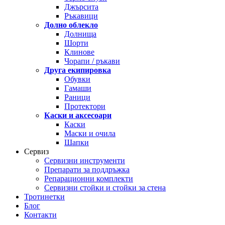
Джърсита
Ръкавици
Долно облекло
Долнища
Шорти
Клинове
Чорапи / ръкави
Друга екипировка
Обувки
Гамаши
Раници
Протектори
Каски и аксесоари
Каски
Маски и очила
Шапки
Сервиз
Сервизни инструменти
Препарати за поддръжка
Репарационни комплекти
Сервизни стойки и стойки за стена
Тротинетки
Блог
Контакти