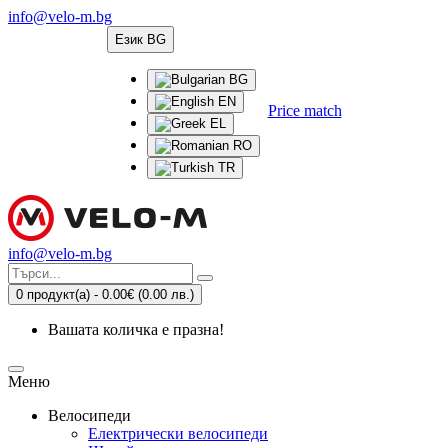
info@velo-m.bg
Език
BG
BG
EN
Price match
EL
RO
TR
info@velo-m.bg
0 продукт(а) - 0.00€
(0.00 лв.)
Вашата количка е празна!
Меню
Велосипеди
Електрически велосипеди