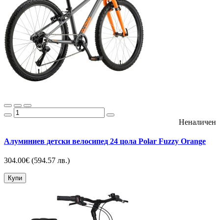
Неналичен
Алуминиев детски велосипед 24 цола Polar Fuzzy Orange
304.00€
(594.57 лв.)
Купи