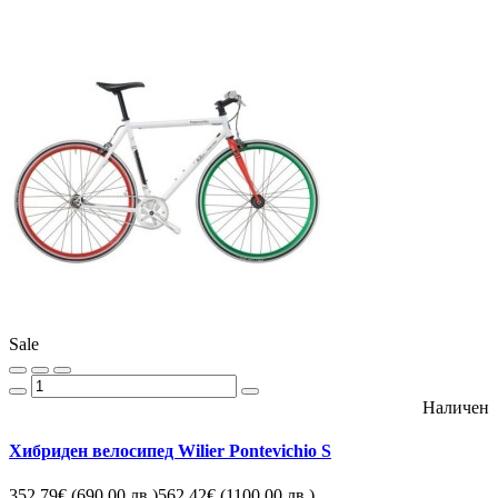
Sale
Наличен
Хибриден велосипед Wilier Pontevichio S
352.79€
(690.00 лв.)
562.42€
(1100.00 лв.)