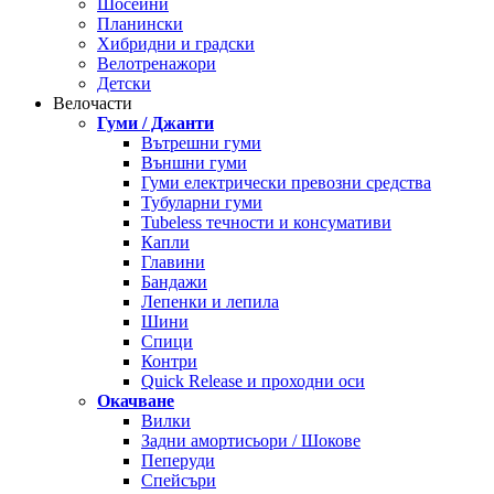
Шосейни
Планински
Хибридни и градски
Велотренажори
Детски
Велочасти
Гуми / Джанти
Вътрешни гуми
Външни гуми
Гуми електрически превозни средства
Тубуларни гуми
Tubeless течности и консумативи
Капли
Главини
Бандажи
Лепенки и лепила
Шини
Спици
Контри
Quick Release и проходни оси
Окачване
Вилки
Задни амортисьори / Шокове
Пеперуди
Спейсъри