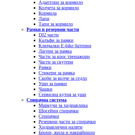
Адаптори за кормило
Колчета за кормило
Кормила
Лапи
Тапи за кормило
Рамки и резервни части
DI2 части
Калъфи за рамки
Ключалки Е-bike батерии
Лагери за рамка
Части за крос тренажори
Части за скутери
Рамки
Стикери за рамка
Скоби за колче за седло
Уши за рамки
Чашки
Сервизна кутия за уши
Спирачна система
Маркучи за хидравлика
Шосейни спирачки
Спирачки
Резервни части за спирачки
Хидравлични наляти
Брони, жила и накрайници