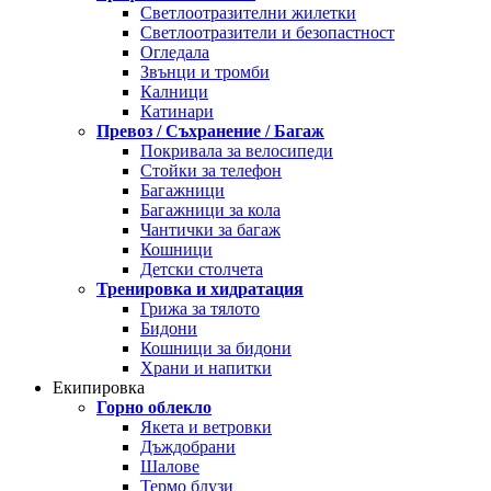
Светлоотразителни жилетки
Светлоотразители и безопастност
Огледала
Звънци и тромби
Калници
Катинари
Превоз / Съхранение / Багаж
Покривала за велосипеди
Стойки за телефон
Багажници
Багажници за кола
Чантички за багаж
Кошници
Детски столчета
Тренировка и хидратация
Грижа за тялото
Бидони
Кошници за бидони
Храни и напитки
Екипировка
Горно облекло
Якета и ветровки
Дъждобрани
Шалове
Термо блузи