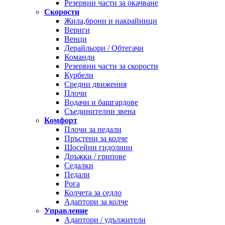
Резервни части за окачване
Скорости
Жила,брони и накрайници
Вериги
Венци
Дерайльори / Обтегачи
Команди
Резервни части за скорости
Курбели
Средни движения
Плочи
Водачи и башгардове
Съединителни звена
Комфорт
Плочи за педали
Пръстени за колче
Шосейни гидолини
Дръжки / грипове
Седалки
Педали
Рога
Колчета за седло
Адаптори за колче
Управление
Адаптори / удължители