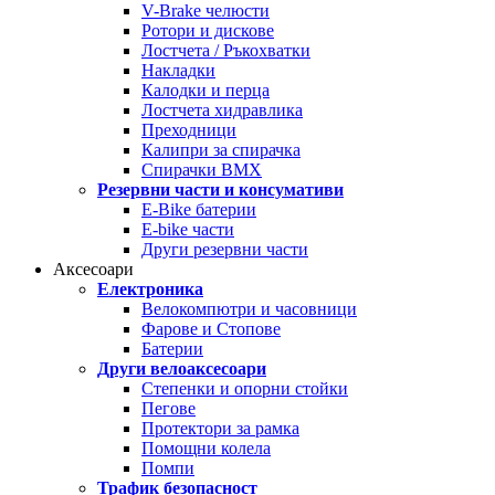
V-Brake челюсти
Ротори и дискове
Лостчета / Ръкохватки
Накладки
Калодки и перца
Лостчета хидравлика
Преходници
Калипри за спирачка
Спирачки BMX
Резервни части и консумативи
E-Bike батерии
E-bike части
Други резервни части
Аксесоари
Електроника
Велокомпютри и часовници
Фарове и Стопове
Батерии
Други велоаксесоари
Степенки и опорни стойки
Пегове
Протектори за рамка
Помощни колела
Помпи
Трафик безопасност