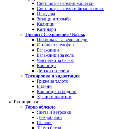
Светлоотразителни жилетки
Светлоотразители и безопастност
Огледала
Звънци и тромби
Калници
Катинари
Превоз / Съхранение / Багаж
Покривала за велосипеди
Стойки за телефон
Багажници
Багажници за кола
Чантички за багаж
Кошници
Детски столчета
Тренировка и хидратация
Грижа за тялото
Бидони
Кошници за бидони
Храни и напитки
Екипировка
Горно облекло
Якета и ветровки
Дъждобрани
Шалове
Термо блузи