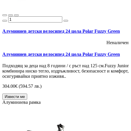
Алуминиев детски велосипед 24 цола Polar Fuzzy Green
Неналичен
Алуминиев детски велосипед 24 цола Polar Fuzzy Green
Подходящ за деца над 8 години / с ръст над 125 см.Fuzzy Junior
комбинира ниско тегло, издръжливост, безопасност и комфорт,
осигурявайки приятно изживя..
304.00€
(594.57 лв.)
Извести ме
Алуминиева рамка