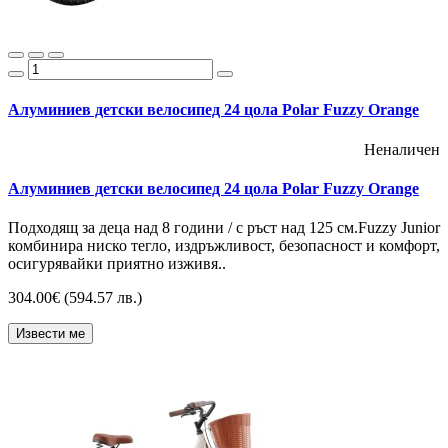
Алуминиев детски велосипед 24 цола Polar Fuzzy Orange
Неналичен
Алуминиев детски велосипед 24 цола Polar Fuzzy Orange
Подходящ за деца над 8 години / с ръст над 125 см.Fuzzy Junior
комбинира ниско тегло, издръжливост, безопасност и комфорт,
осигурявайки приятно изживя..
304.00€
(594.57 лв.)
Извести ме