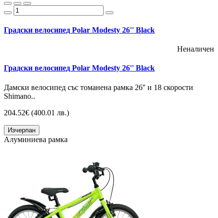
Градски велосипед Polar Modesty 26'' Black
Неналичен
Градски велосипед Polar Modesty 26'' Black
Дамски велосипед със томанена рамка 26'' и 18 скорости
Shimano..
204.52€
(400.01 лв.)
Изчерпан
Алуминиева рамка