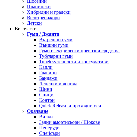
Шосейни
Планински
Хибридни и градски
Велотренажори
Детски
Велочасти
Гуми / Джанти
Вътрешни гуми
Външни гуми
Гуми електрически превозни средства
Тубуларни гуми
Tubeless течности и консумативи
Капли
Главини
Бандажи
Лепенки и лепила
Шини
Спици
Контри
Quick Release и проходни оси
Окачване
Вилки
Задни амортисьори / Шокове
Пеперуди
Спейсъри