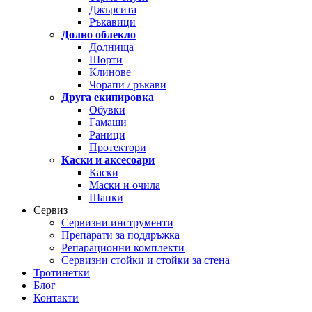
Джърсита
Ръкавици
Долно облекло
Долнища
Шорти
Клинове
Чорапи / ръкави
Друга екипировка
Обувки
Гамаши
Раници
Протектори
Каски и аксесоари
Каски
Маски и очила
Шапки
Сервиз
Сервизни инструменти
Препарати за поддръжка
Репарационни комплекти
Сервизни стойки и стойки за стена
Тротинетки
Блог
Контакти