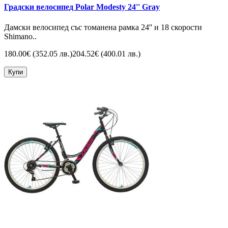
Градски велосипед Polar Modesty 24'' Gray
Дамски велосипед със томанена рамка 24'' и 18 скорости
Shimano..
180.00€
(352.05 лв.)
204.52€
(400.01 лв.)
Купи