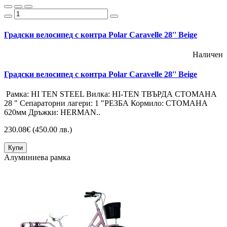
Градски велосипед с контра Polar Caravelle 28'' Beige
Наличен
Градски велосипед с контра Polar Caravelle 28'' Beige
Рамка: HI TEN STEEL Вилка: HI-TEN ТВЪРДА СТОМАНА
28 " Сепараторни лагери: 1 "РЕЗБА Кормило: СТОМАНА
620мм Дръжки: HERMAN..
230.08€
(450.00 лв.)
Купи
Алуминиева рамка