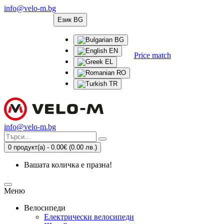
info@velo-m.bg
Език
BG
BG
EN
Price match
EL
RO
TR
info@velo-m.bg
0 продукт(а) - 0.00€
(0.00 лв.)
Вашата количка е празна!
Меню
Велосипеди
Електрически велосипеди