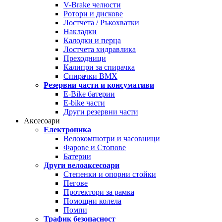
V-Brake челюсти
Ротори и дискове
Лостчета / Ръкохватки
Накладки
Калодки и перца
Лостчета хидравлика
Преходници
Калипри за спирачка
Спирачки BMX
Резервни части и консумативи
E-Bike батерии
E-bike части
Други резервни части
Аксесоари
Електроника
Велокомпютри и часовници
Фарове и Стопове
Батерии
Други велоаксесоари
Степенки и опорни стойки
Пегове
Протектори за рамка
Помощни колела
Помпи
Трафик безопасност