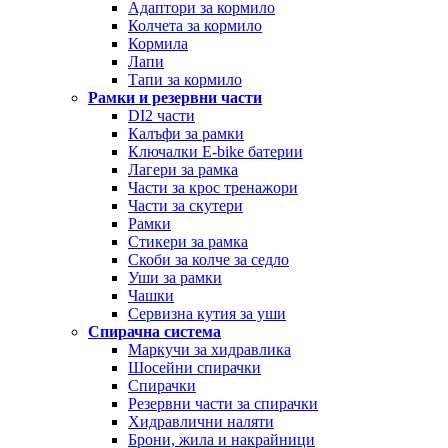
Адаптори за кормило
Колчета за кормило
Кормила
Лапи
Тапи за кормило
Рамки и резервни части
DI2 части
Калъфи за рамки
Ключалки Е-bike батерии
Лагери за рамка
Части за крос тренажори
Части за скутери
Рамки
Стикери за рамка
Скоби за колче за седло
Уши за рамки
Чашки
Сервизна кутия за уши
Спирачна система
Маркучи за хидравлика
Шосейни спирачки
Спирачки
Резервни части за спирачки
Хидравлични наляти
Брони, жила и накрайници