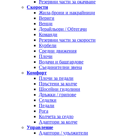
Резервни части за окачване
Скорости
Жила,брони и накрайници
Вериги
Венци
Дерайльори / Обтегачи
Команди
Резервни части за скорости
Курбели
Средни движения
Плочи
Водачи и башгардове
Съединителни звена
Комфорт
Плочи за педали
Пръстени за колче
Шосейни гидолини
Дръжки / грипове
Седалки
Педали
Рога
Колчета за седло
Адаптори за колче
Управление
Адаптори / удължители