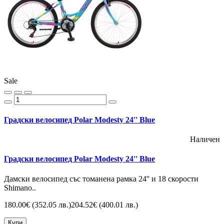
Sale
Градски велосипед Polar Modesty 24'' Blue
Наличен
Градски велосипед Polar Modesty 24'' Blue
Дамски велосипед със томанена рамка 24'' и 18 скорости
Shimano..
180.00€
(352.05 лв.)
204.52€
(400.01 лв.)
Купи