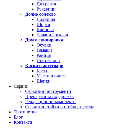
Джърсита
Ръкавици
Долно облекло
Долнища
Шорти
Клинове
Чорапи / ръкави
Друга екипировка
Обувки
Гамаши
Раници
Протектори
Каски и аксесоари
Каски
Маски и очила
Шапки
Сервиз
Сервизни инструменти
Препарати за поддръжка
Репарационни комплекти
Сервизни стойки и стойки за стена
Тротинетки
Блог
Контакти