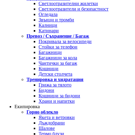
Светлоотразителни жилетки
Светлоотразители и безопастност
Огледала
Звънци и тромби
Калници
Катинари
Превоз / Съхранение / Багаж
Покривала за велосипеди
Стойки за телефон
Багажници
Багажници за кола
Чантички за багаж
Кошници
Детски столчета
Тренировка и хидратация
Грижа за тялото
Бидони
Кошници за бидони
Храни и напитки
Екипировка
Горно облекло
Якета и ветровки
Дъждобрани
Шалове
Термо блузи