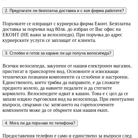
2. Предлагате ли безплатна доставка и с коя фирма работите?
Поръчките се изпращат с куриерска фирма Еконт. Безплатна
доставка за поръчки над 80лв. до избран от Вас офис на
ЕКОНТ (НЕ важи за велосипеди). При поръчка до адрес
куриерските услуги се заплащат от клиента.
3. Сглобен и готов за каране ли ще получа велосипеда?
Всички велосипеди, закупени от нашия електронен магазин,
пристигат в транспортен вид. Основните и изискващи
технически познания компоненти са сглобени и настроени.
Единственото, което трябва да направите, е да сложите
предното колело, да навиете педалите и да стегнете
кормилото. Велосипедите идват в кашон. Това е с цел да се
запази изцяло търговския вид на велосипеда. При евентуални
въпроси, свързани със затягането на горепосочените
компоненти може да се обърнете към нашия екип.
4. Мога ли да поръчам по телефона?
Предоставения телефон е само и единствено за въпроси след