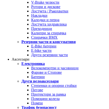
V-Brake челюсти
Ротори и дискове
Лостчета / Ръкохватки
Накладки
Калодки и перца
Лостчета хидравлика
Преходници
Калипри за спирачка
Спирачки BMX
Резервни части и консумативи
E-Bike батерии
E-bike части
Други резервни части
Аксесоари
Електроника
Велокомпютри и часовници
Фарове и Стопове
Батерии
Други велоаксесоари
Степенки и опорни стойки
Пегове
Протектори за рамка
Помощни колела
Помпи
Трафик безопасност