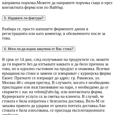
направена поръчка.Можете да направите поръчка също и през
контактната форма или по Вайбър.
5. Издавате ли фактура?
Разбира се, просто напишете фирмените данни в
регистрацията или като коментар, в обозначеното после за
това.
6. Мога ли да върна закупена от Вас стока?
В срок от 14 дни, след получаване на продуктите си, можете
да ги върнете без да изтъквате каквато и да било причина за
това, но в идеално състояние на продукт и опаковка. Всички
връщания на стоки и замени се извършват с куриерска фирма
Еконт. Пратките се изпращат до адрес: гр. Раковски, ул.
Москва 48 с опция преглед. В случаите, когато е необходимо
приспадане или възстановяване на пари, е необходимо да се
свържете с нас на velom@abv.bg. или контактната форма.
Куриерските услуги са за сметка на клиента. В случай, че
стоката е била изпратена с безплатна доставка, Вело-М си
запазва правото да удържи от цената поетата доставка.Ако
стоката е била използвана, се приспада експлотационната
стойност.