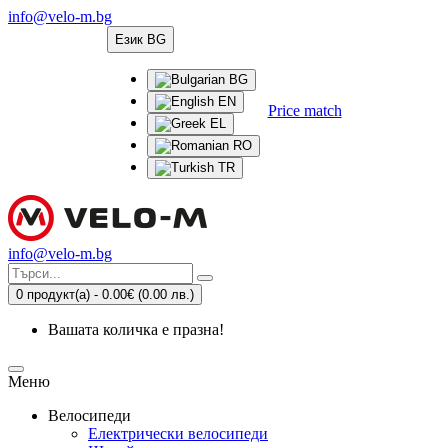
info@velo-m.bg
Език
BG
BG
EN
Price match
EL
RO
TR
info@velo-m.bg
0 продукт(а) - 0.00€
(0.00 лв.)
Вашата количка е празна!
Меню
Велосипеди
Електрически велосипеди