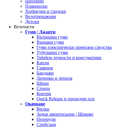
Шосейни
Планински
Хибридни и градски
Велотренажори
Детски
Велочасти
Гуми / Джанти
Вътрешни гуми
Външни гуми
Гуми електрически превозни средства
Тубуларни гуми
Tubeless течности и консумативи
Капли
Главини
Бандажи
Лепенки и лепила
Шини
Спици
Контри
Quick Release и проходни оси
Окачване
Вилки
Задни амортисьори / Шокове
Пеперуди
Спейсъри