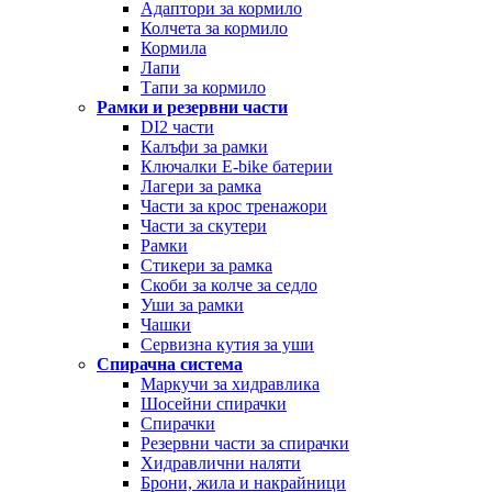
Адаптори за кормило
Колчета за кормило
Кормила
Лапи
Тапи за кормило
Рамки и резервни части
DI2 части
Калъфи за рамки
Ключалки Е-bike батерии
Лагери за рамка
Части за крос тренажори
Части за скутери
Рамки
Стикери за рамка
Скоби за колче за седло
Уши за рамки
Чашки
Сервизна кутия за уши
Спирачна система
Маркучи за хидравлика
Шосейни спирачки
Спирачки
Резервни части за спирачки
Хидравлични наляти
Брони, жила и накрайници