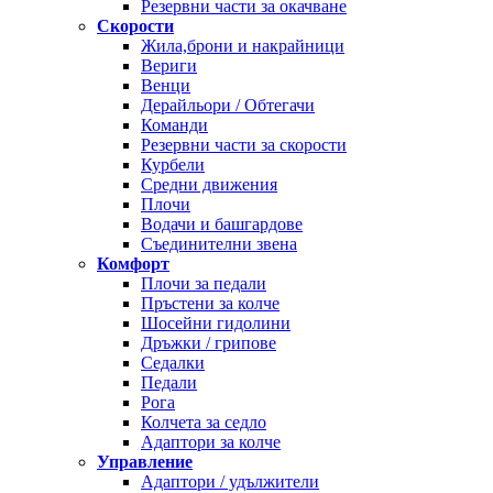
Резервни части за окачване
Скорости
Жила,брони и накрайници
Вериги
Венци
Дерайльори / Обтегачи
Команди
Резервни части за скорости
Курбели
Средни движения
Плочи
Водачи и башгардове
Съединителни звена
Комфорт
Плочи за педали
Пръстени за колче
Шосейни гидолини
Дръжки / грипове
Седалки
Педали
Рога
Колчета за седло
Адаптори за колче
Управление
Адаптори / удължители